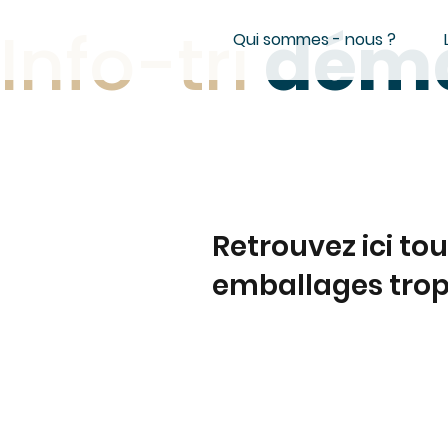
Info-tri
déma
Qui sommes - nous ?
Retrouvez ici to
emballages trop 