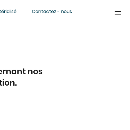
érialisé
Contactez - nous
cernant nos
ion.