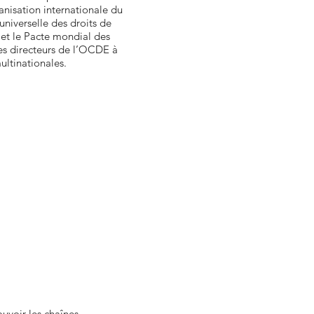
anisation internationale du
 universelle des droits de
et le Pacte mondial des
pes directeurs de l’OCDE à
ultinationales.
uvoir les chaînes