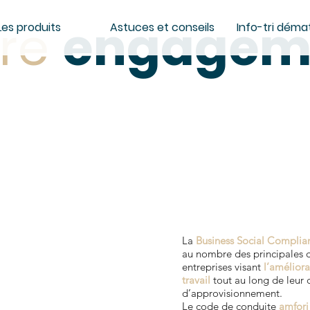
re
engagem
Les produits
Astuces et conseils
Info-tri démat
La
Business Social Complian
au nombre des principales 
entreprises visant
l’améliora
travail
tout au long de leur 
d’approvisionnement.
Le code de conduite
amfori