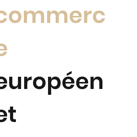
commerc
e
européen
et