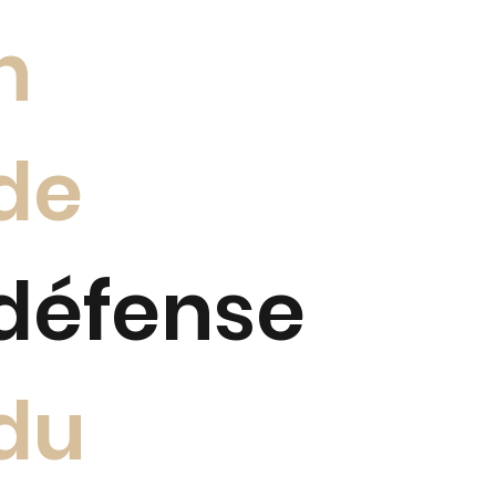
n
de
défense
du