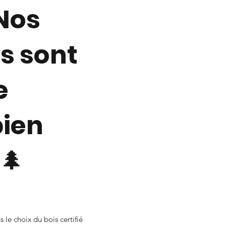
Nos
s sont
e
bien
🌲
le choix du bois certifié