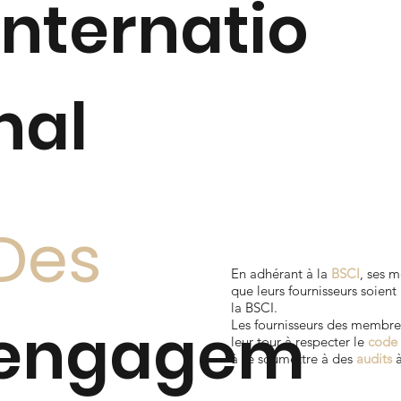
internatio
nal
Des
En adhérant à la
BSCI
, ses 
que leurs fournisseurs soient
la BSCI.
engagem
Les fournisseurs des membre
leur tour à respecter le
code
à se soumettre à des
audits
à