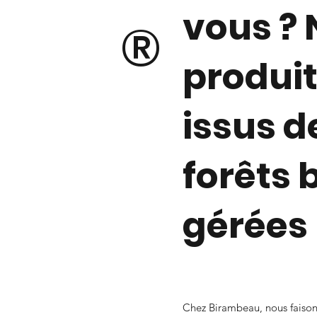
vous ? 
®
produit
issus d
forêts 
gérées
Chez Birambeau, nous faisons 