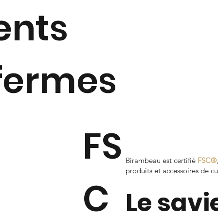
ents
fermes
FS
Birambeau est certifié
FSC®
produits et accessoires de c
C
Le savi