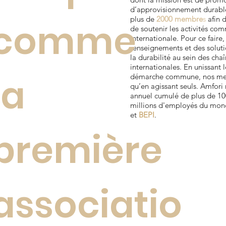
d’approvisionnement durable
plus de
2000 membre
s
afin d
comme
de soutenir les activités com
internationale. Pour ce faire,
renseignements et des solutio
la durabilité au sein des ch
internationales. En unissant 
la
démarche commune, nos memb
qu’en agissant seuls. Amfori r
annuel cumulé de plus de 100
millions d'employés du mond
et
BEPI
.
première
associatio