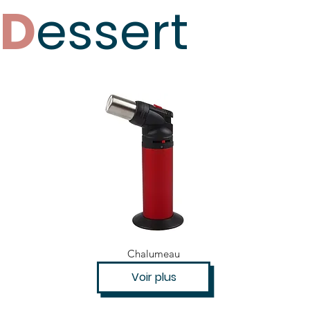
D
essert
Chalumeau
Voir plus